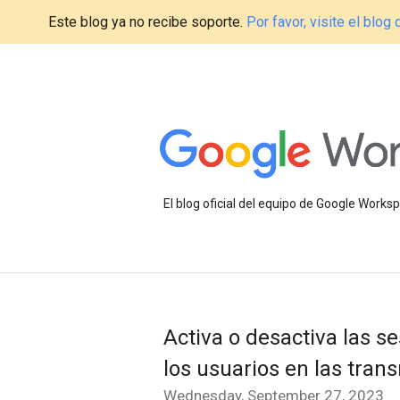
Este blog ya no recibe soporte.
Por favor, visite el blo
El blog oficial del equipo de Google Work
Activa o desactiva las s
los usuarios en las tran
Wednesday, September 27, 2023