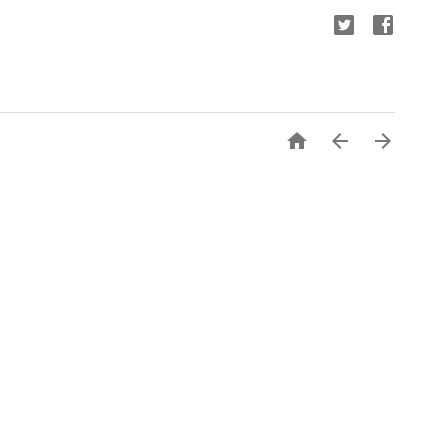


