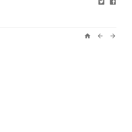


