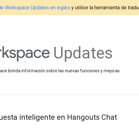
g de Workspace Updates en inglés
y utilice la herramienta de tradu
Updates
space brinda información sobre las nuevas funciones y mejoras
esta inteligente en Hangouts Chat