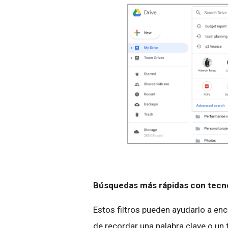
Búsquedas más rápidas con tecno
Estos filtros pueden ayudarlo a en
de recordar una palabra clave o un t