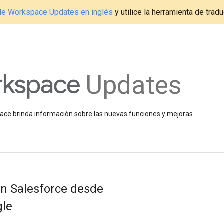
g de Workspace Updates en inglés
y utilice la herramienta de tradu
Updates
space brinda información sobre las nuevas funciones y mejoras
n Salesforce desde
gle