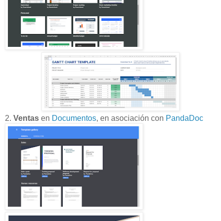
2.
Ventas
en
Documentos
, en asociación con
PandaDoc