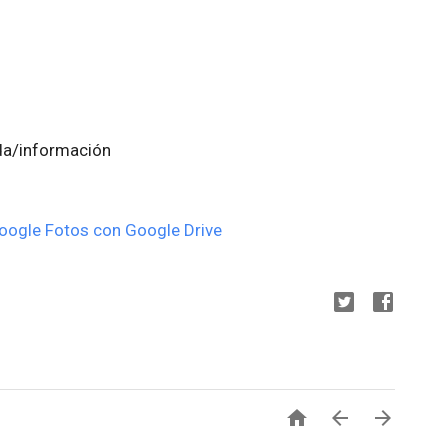
da/información
oogle Fotos con Google Drive


