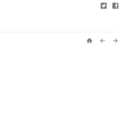


