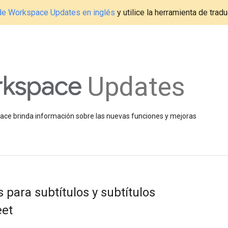
g de Workspace Updates en inglés
y utilice la herramienta de tradu
Updates
space brinda información sobre las nuevas funciones y mejoras
 para subtítulos y subtítulos
eet