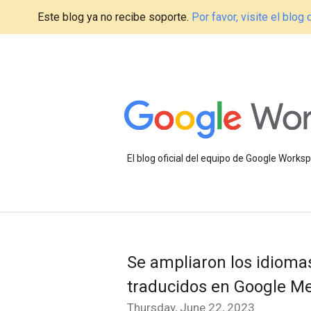
Este blog ya no recibe soporte.
Por favor, visite el blo
El blog oficial del equipo de Google Work
Se ampliaron los idiomas
traducidos en Google M
Thursday, June 22, 2023