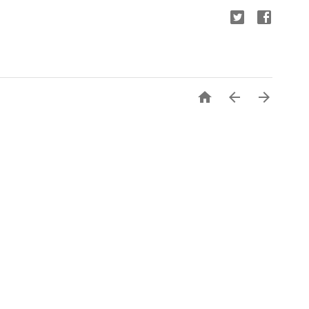


