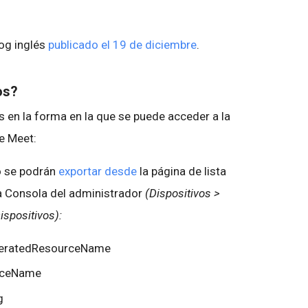
log inglés
publicado el 19 de diciembre
.
os?
n la forma en la que se puede acceder a la
e Meet:
o se podrán
exportar desde
la página de lista
la Consola del administrador
(Dispositivos >
ispositivos):
neratedResourceName
rceName
ng