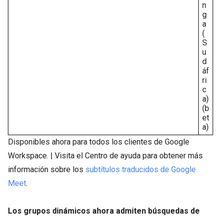
n
g
a
(
S
u
d
áf
ri
c
a)
(b
et
a)
Disponibles ahora para todos los clientes de Google
Workspace. | Visita el Centro de ayuda para obtener más
información sobre los
subtítulos traducidos de Google
Meet
.
Los grupos dinámicos ahora admiten búsquedas de