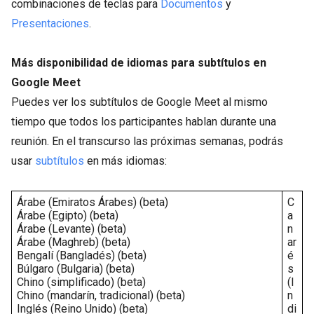
combinaciones de teclas para
Documentos
y
Presentaciones
.
Más disponibilidad de idiomas para subtítulos en
Google Meet
Puedes ver los subtítulos de Google Meet al mismo
tiempo que todos los participantes hablan durante una
reunión. En el transcurso las próximas semanas, podrás
usar
subtítulos
en más idiomas:
Árabe (Emiratos Árabes) (beta)
C
Árabe (Egipto)
(beta)
a
Árabe (Levante)
(beta)
n
Árabe (Maghreb)
(beta)
ar
Bengalí (Bangladés)
(beta)
é
Búlgaro (Bulgaria)
(beta)
s
Chino (simplificado)
(beta)
(I
Chino (mandarín, tradicional)
(beta)
n
Inglés (Reino Unido)
(beta)
di