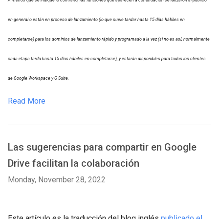
A menos que se indique lo contrario, las funciones que aparecen a continuación se lanzaron al público
en general o están en proceso de lanzamiento (lo que suele tardar hasta 15 días hábiles en
completarse) para los dominios de lanzamiento rápido y programado a la vez (si no es así, normalmente
cada etapa tarda hasta 15 días hábiles en completarse), y estarán disponibles para todos los clientes
de Google Workspace y G Suite.
Read More
Las sugerencias para compartir en Google
Drive facilitan la colaboración
Monday, November 28, 2022
Este artículo es la traducción del blog inglés
publicado el