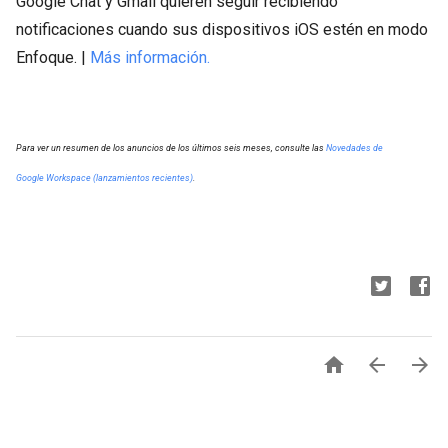
Google Chat y Gmail quieren seguir recibiendo
notificaciones cuando sus dispositivos iOS estén en modo
Enfoque. |
Más información.
Para ver un resumen de los anuncios de los últimos seis meses, consulte las
Novedades de
Google Workspace (lanzamientos recientes)
.


