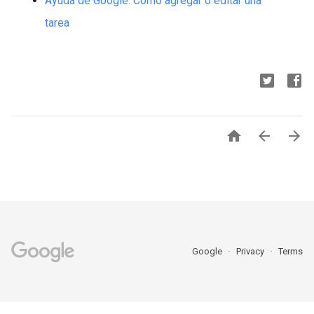
Ayuda de Google: Cómo agregar o editar una
tarea



Google
Privacy
Terms