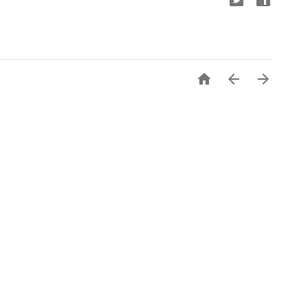


