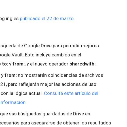
log inglés
publicado el 22 de marzo
.
squeda de Google Drive para permitir mejores
ogle Vault. Esto incluye cambios en el
s
to:
y
from:
, y el nuevo operador
sharedwith:
.
y
from:
no mostrarán coincidencias de archivos
1, pero reflejarán mejor las acciones de uso
on la lógica actual.
Consulte este artículo del
 información
.
ifique sus búsquedas guardadas de Drive en
ecesarios para asegurarse de obtener los resultados