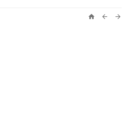


