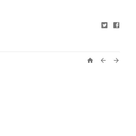


