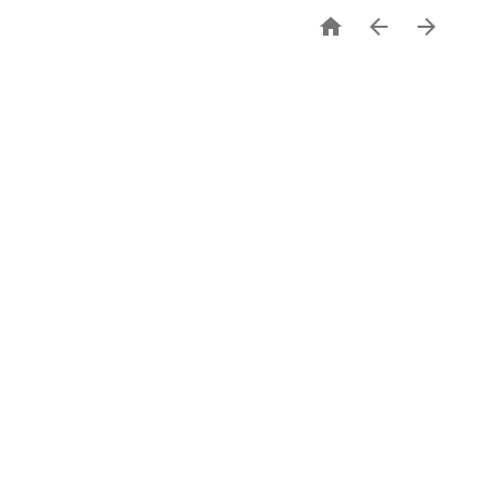


