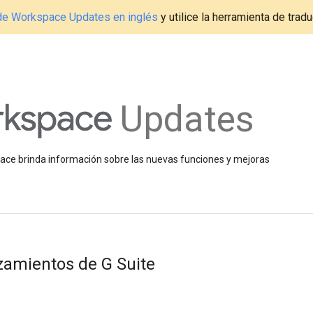
g de Workspace Updates en inglés
y utilice la herramienta de tradu
Updates
space brinda información sobre las nuevas funciones y mejoras
nzamientos de G Suite