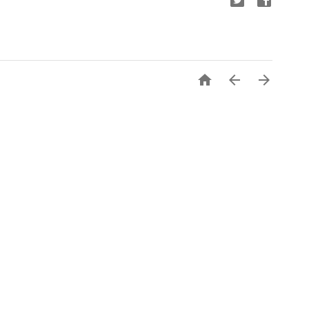


