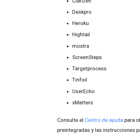
Clarizen
Deskpro
Heroku
Hightail
moxtra
ScreenSteps
Targetprocess
Tinfoil
UserEcho
xMatters
Consulte el
Centro de ayuda
para ob
preintegradas y las instrucciones p