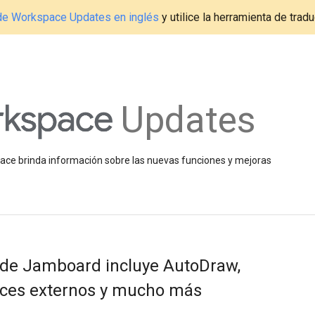
g de Workspace Updates en inglés
y utilice la herramienta de tradu
Updates
space brinda información sobre las nuevas funciones y mejoras
 de Jamboard incluye AutoDraw,
oces externos y mucho más