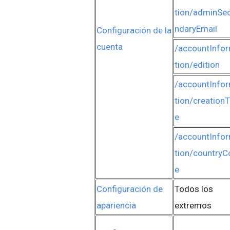
tion/adminSe
ndaryEmail
Configuración de la
cuenta
/accountInfo
tion/edition
/accountInfo
tion/creation
e
/accountInfo
tion/countryC
e
Configuración de
Todos los
apariencia
extremos