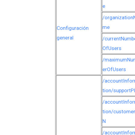
e
/organization
me
Configuración
general
/currentNumb
OfUsers
/maximumNu
erOfUsers
/accountInfo
tion/supportP
/accountInfo
tion/customer
N
/accountInfo