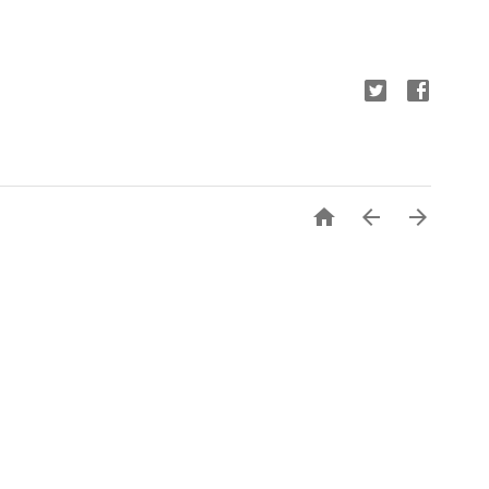


