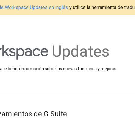
g de Workspace Updates en inglés
y utilice la herramienta de tradu
Updates
space brinda información sobre las nuevas funciones y mejoras
nzamientos de G Suite