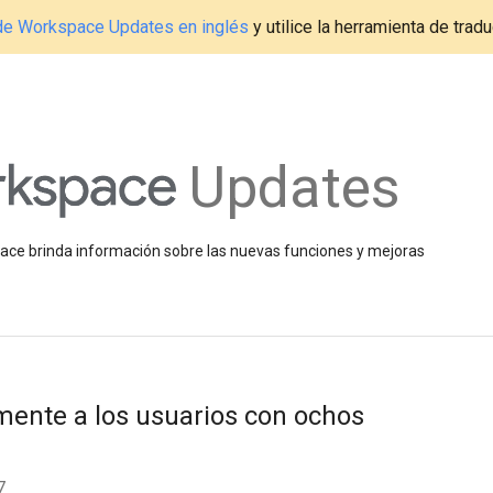
g de Workspace Updates en inglés
y utilice la herramienta de tradu
Updates
space brinda información sobre las nuevas funciones y mejoras
ente a los usuarios con ochos
7