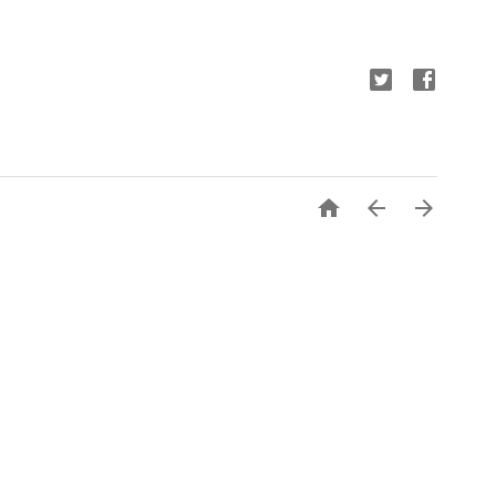


