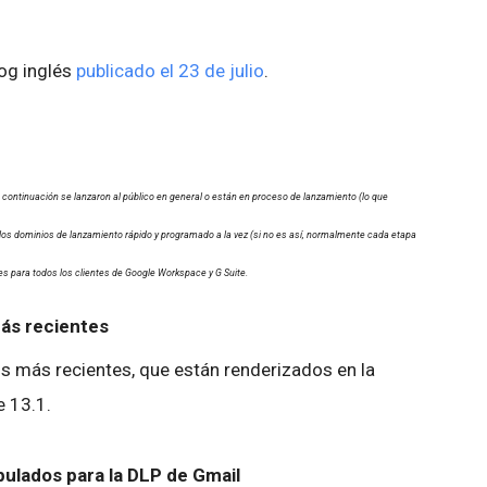
log inglés
publicado el 23 de julio
.
 continuación se lanzaron al público en general o están en proceso de lanzamiento (lo que
os dominios de lanzamiento rápido y programado a la vez (si no es así, normalmente cada etapa
s para todos los clientes de Google Workspace y G Suite.
más recientes
s más recientes, que están renderizados en la
e 13.1.
bulados para la DLP de Gmail