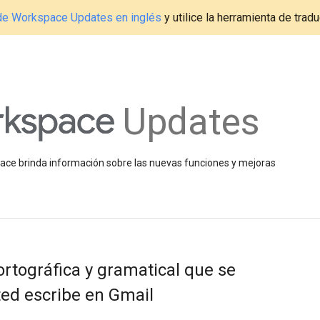
g de Workspace Updates en inglés
y utilice la herramienta de tradu
Updates
space brinda información sobre las nuevas funciones y mejoras
ortográfica y gramatical que se
ted escribe en Gmail