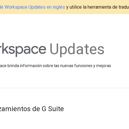
g de Workspace Updates en inglés
y utilice la herramienta de tradu
Updates
space brinda información sobre las nuevas funciones y mejoras
nzamientos de G Suite