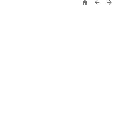


