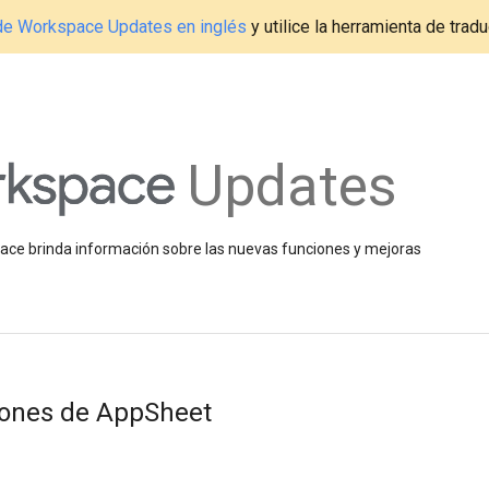
g de Workspace Updates en inglés
y utilice la herramienta de tradu
Updates
space brinda información sobre las nuevas funciones y mejoras
iones de AppSheet