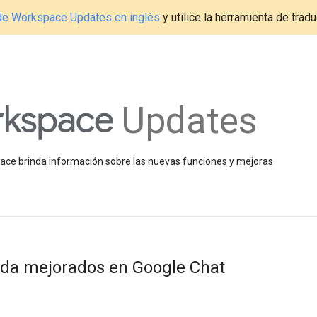
g de Workspace Updates en inglés
y utilice la herramienta de tradu
Updates
space brinda información sobre las nuevas funciones y mejoras
eda mejorados en Google Chat