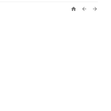


