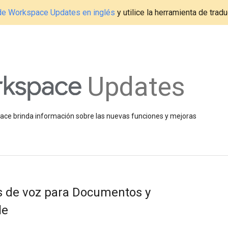
g de Workspace Updates en inglés
y utilice la herramienta de tradu
Updates
space brinda información sobre las nuevas funciones y mejoras
s de voz para Documentos y
le