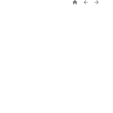


