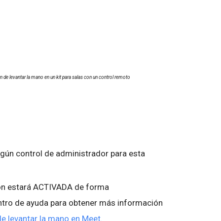
n de levantar la mano en un kit para salas con un control remoto
ngún control de administrador para esta
ón estará ACTIVADA de forma
entro de ayuda para obtener más información
de levantar la mano en Meet.