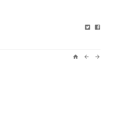


