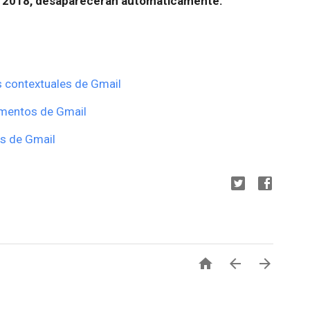
de 2018, desaparecerán automáticamente.
s contextuales de Gmail
ementos de Gmail
os de Gmail


