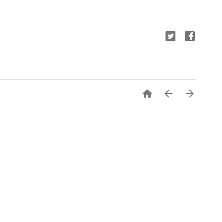


