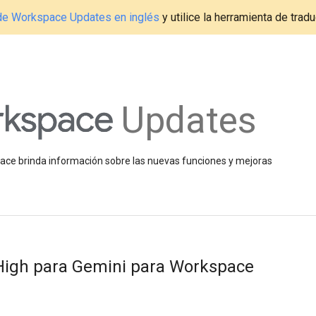
g de Workspace Updates en inglés
y utilice la herramienta de tradu
Updates
space brinda información sobre las nuevas funciones y mejoras
igh para Gemini para Workspace