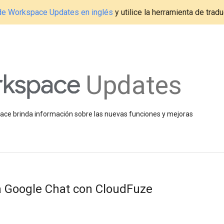
g de Workspace Updates en inglés
y utilice la herramienta de tradu
Updates
space brinda información sobre las nuevas funciones y mejoras
a Google Chat con CloudFuze