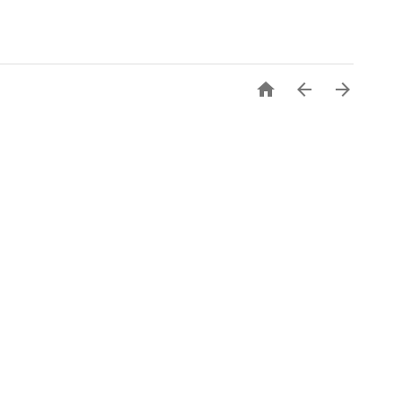


