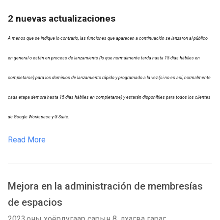
2 nuevas actualizaciones
A menos que se indique lo contrario, las funciones que aparecen a continuación se lanzaron al público
en general o están en proceso de lanzamiento (lo que normalmente tarda hasta 15 días hábiles en
completarse) para los dominios de lanzamiento rápido y programado a la vez (si no es así, normalmente
cada etapa demora hasta 15 días hábiles en completarse) y estarán disponibles para todos los clientes
de Google Workspace y G Suite.
Read More
Mejora en la administración de membresías
de espacios
2023 оны хоёрдугаар сарын 8, лхагва гараг