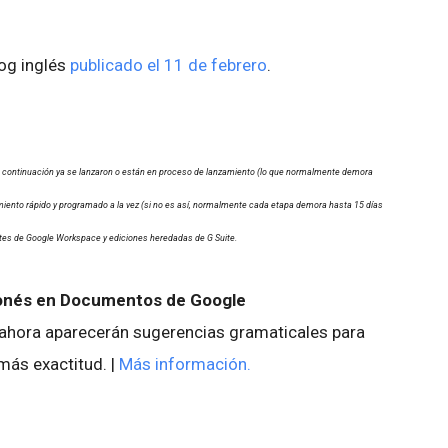
log inglés
publicado el 11 de febrero
.
 a continuación ya se lanzaron o están en proceso de lanzamiento (lo que normalmente demora
miento rápido y programado a la vez (si no es así, normalmente cada etapa demora hasta 15 días
entes de Google Workspace y ediciones heredadas de G Suite.
ponés en Documentos de Google
 ahora aparecerán sugerencias gramaticales para
más exactitud. |
Más información.