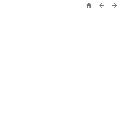


