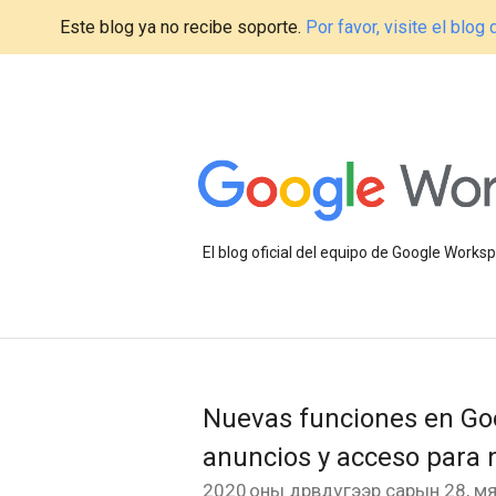
Este blog ya no recibe soporte.
Por favor, visite el blo
El blog oficial del equipo de Google Work
Nuevas funciones en Goog
anuncios y acceso para
2020 оны дөрөвдүгээр сарын 28, м