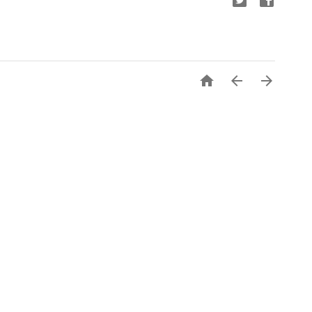


