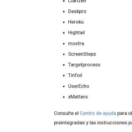
Clarizen
Deskpro
Heroku
Hightail
moxtra
ScreenSteps
Targetprocess
Tinfoil
UserEcho
xMatters
Consulte el
Centro de ayuda
para ob
preintegradas y las instrucciones p