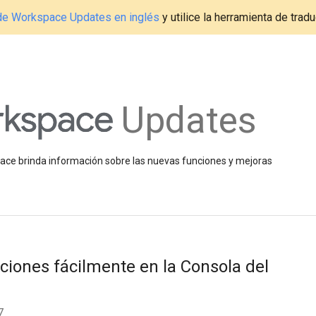
g de Workspace Updates en inglés
y utilice la herramienta de tradu
Updates
space brinda información sobre las nuevas funciones y mejoras
aciones fácilmente en la Consola del
7